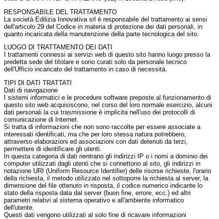
RESPONSABILE DEL TRATTAMENTO
La società Edilizia Innovativa srl è responsabile del trattamento ai sensi
dell'articolo 29 del Codice in materia di protezione dei dati personali, in
quanto incaricata della manutenzione della parte tecnologica del sito.
LUOGO DI TRATTAMENTO DEI DATI
I trattamenti connessi ai servizi web di questo sito hanno luogo presso la
predetta sede del titolare e sono curati solo da personale tecnico
dell'Ufficio incaricato del trattamento in caso di necessità.
TIPI DI DATI TRATTATI
Dati di navigazione
I sistemi informatici e le procedure software preposte al funzionamento di
questo sito web acquisiscono, nel corso del loro normale esercizio, alcuni
dati personali la cui trasmissione è implicita nell'uso dei protocolli di
comunicazione di Internet.
Si tratta di informazioni che non sono raccolte per essere associate a
interessati identificati, ma che per loro stessa natura potrebbero,
attraverso elaborazioni ed associazioni con dati detenuti da terzi,
permettere di identificare gli utenti.
In questa categoria di dati rientrano gli indirizzi IP o i nomi a dominio dei
computer utilizzati dagli utenti che si connettono al sito, gli indirizzi in
notazione URI (Uniform Resource Identifier) delle risorse richieste, l'orario
della richiesta, il metodo utilizzato nel sottoporre la richiesta al server, la
dimensione del file ottenuto in risposta, il codice numerico indicante lo
stato della risposta data dal server (buon fine, errore, ecc.) ed altri
parametri relativi al sistema operativo e all'ambiente informatico
dell'utente.
Questi dati vengono utilizzati al solo fine di ricavare informazioni