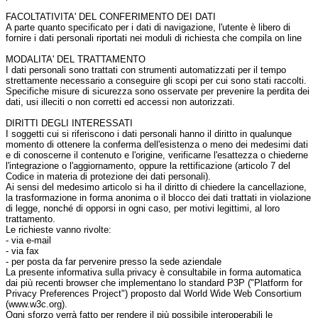
FACOLTATIVITA' DEL CONFERIMENTO DEI DATI
A parte quanto specificato per i dati di navigazione, l'utente è libero di
fornire i dati personali riportati nei moduli di richiesta che compila on line
MODALITA' DEL TRATTAMENTO
I dati personali sono trattati con strumenti automatizzati per il tempo
strettamente necessario a conseguire gli scopi per cui sono stati raccolti.
Specifiche misure di sicurezza sono osservate per prevenire la perdita dei
dati, usi illeciti o non corretti ed accessi non autorizzati.
DIRITTI DEGLI INTERESSATI
I soggetti cui si riferiscono i dati personali hanno il diritto in qualunque
momento di ottenere la conferma dell'esistenza o meno dei medesimi dati
e di conoscerne il contenuto e l'origine, verificarne l'esattezza o chiederne
l'integrazione o l'aggiornamento, oppure la rettificazione (articolo 7 del
Codice in materia di protezione dei dati personali).
Ai sensi del medesimo articolo si ha il diritto di chiedere la cancellazione,
la trasformazione in forma anonima o il blocco dei dati trattati in violazione
di legge, nonché di opporsi in ogni caso, per motivi legittimi, al loro
trattamento.
Le richieste vanno rivolte:
- via e-mail
- via fax
- per posta da far pervenire presso la sede aziendale
La presente informativa sulla privacy è consultabile in forma automatica
dai più recenti browser che implementano lo standard P3P ("Platform for
Privacy Preferences Project") proposto dal World Wide Web Consortium
(www.w3c.org).
Ogni sforzo verrà fatto per rendere il più possibile interoperabili le