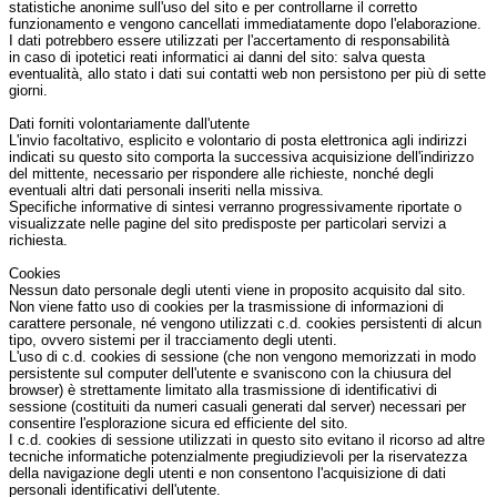
statistiche anonime sull'uso del sito e per controllarne il corretto
funzionamento e vengono cancellati immediatamente dopo l'elaborazione.
I dati potrebbero essere utilizzati per l'accertamento di responsabilità
in caso di ipotetici reati informatici ai danni del sito: salva questa
eventualità, allo stato i dati sui contatti web non persistono per più di sette
giorni.
Dati forniti volontariamente dall'utente
L'invio facoltativo, esplicito e volontario di posta elettronica agli indirizzi
indicati su questo sito comporta la successiva acquisizione dell'indirizzo
del mittente, necessario per rispondere alle richieste, nonché degli
eventuali altri dati personali inseriti nella missiva.
Specifiche informative di sintesi verranno progressivamente riportate o
visualizzate nelle pagine del sito predisposte per particolari servizi a
richiesta.
Cookies
Nessun dato personale degli utenti viene in proposito acquisito dal sito.
Non viene fatto uso di cookies per la trasmissione di informazioni di
carattere personale, né vengono utilizzati c.d. cookies persistenti di alcun
tipo, ovvero sistemi per il tracciamento degli utenti.
L'uso di c.d. cookies di sessione (che non vengono memorizzati in modo
persistente sul computer dell'utente e svaniscono con la chiusura del
browser) è strettamente limitato alla trasmissione di identificativi di
sessione (costituiti da numeri casuali generati dal server) necessari per
consentire l'esplorazione sicura ed efficiente del sito.
I c.d. cookies di sessione utilizzati in questo sito evitano il ricorso ad altre
tecniche informatiche potenzialmente pregiudizievoli per la riservatezza
della navigazione degli utenti e non consentono l'acquisizione di dati
personali identificativi dell'utente.