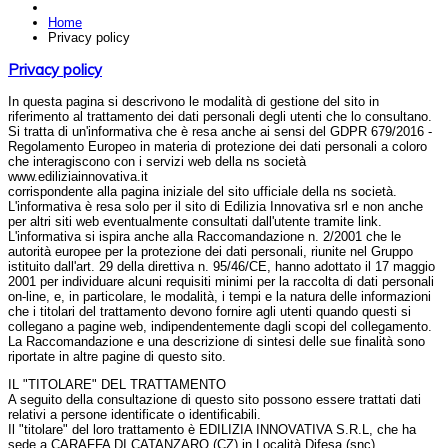
Home
Privacy policy
Privacy policy
In questa pagina si descrivono le modalità di gestione del sito in
riferimento al trattamento dei dati personali degli utenti che lo consultano.
Si tratta di un'informativa che è resa anche ai sensi del GDPR 679/2016 -
Regolamento Europeo in materia di protezione dei dati personali a coloro
che interagiscono con i servizi web della ns società
www.ediliziainnovativa.it
corrispondente alla pagina iniziale del sito ufficiale della ns società.
L'informativa è resa solo per il sito di Edilizia Innovativa srl e non anche
per altri siti web eventualmente consultati dall'utente tramite link.
L'informativa si ispira anche alla Raccomandazione n. 2/2001 che le
autorità europee per la protezione dei dati personali, riunite nel Gruppo
istituito dall'art. 29 della direttiva n. 95/46/CE, hanno adottato il 17 maggio
2001 per individuare alcuni requisiti minimi per la raccolta di dati personali
on-line, e, in particolare, le modalità, i tempi e la natura delle informazioni
che i titolari del trattamento devono fornire agli utenti quando questi si
collegano a pagine web, indipendentemente dagli scopi del collegamento.
La Raccomandazione e una descrizione di sintesi delle sue finalità sono
riportate in altre pagine di questo sito.
IL "TITOLARE" DEL TRATTAMENTO
A seguito della consultazione di questo sito possono essere trattati dati
relativi a persone identificate o identificabili.
Il "titolare" del loro trattamento è EDILIZIA INNOVATIVA S.R.L, che ha
sede a CARAFFA DI CATANZARO (CZ) in Località Difesa (snc).