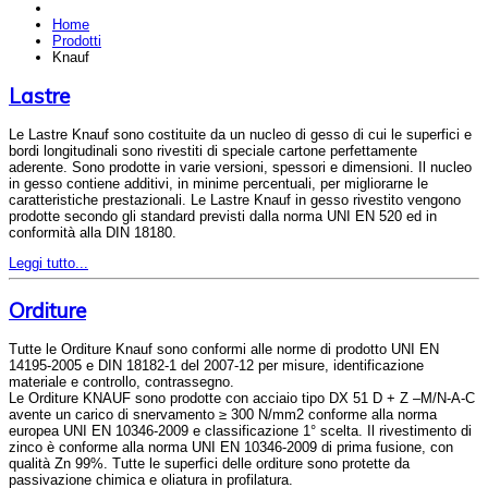
Home
Prodotti
Knauf
Lastre
Le Lastre Knauf sono costituite da un nucleo di gesso di cui le superfici e
bordi longitudinali sono rivestiti di speciale cartone perfettamente
aderente. Sono prodotte in varie versioni, spessori e dimensioni. Il nucleo
in gesso contiene additivi, in minime percentuali, per migliorarne le
caratteristiche prestazionali. Le Lastre Knauf in gesso rivestito vengono
prodotte secondo gli standard previsti dalla norma UNI EN 520 ed in
conformità alla DIN 18180.
Leggi tutto...
Orditure
Tutte le Orditure Knauf sono conformi alle norme di prodotto UNI EN
14195-2005 e DIN 18182-1 del 2007-12 per misure, identificazione
materiale e controllo, contrassegno.
Le Orditure KNAUF sono prodotte con acciaio tipo DX 51 D + Z –M/N-A-C
avente un carico di snervamento ≥ 300 N/mm2 conforme alla norma
europea UNI EN 10346-2009 e classificazione 1° scelta. Il rivestimento di
zinco è conforme alla norma UNI EN 10346-2009 di prima fusione, con
qualità Zn 99%. Tutte le superfici delle orditure sono protette da
passivazione chimica e oliatura in profilatura.